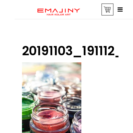
20191103_191112_0