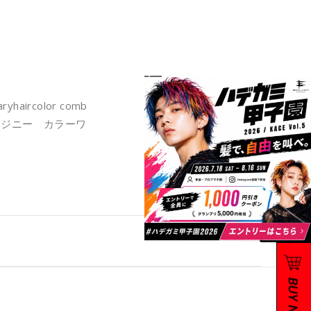
aircolor comb
b エマジニー カラーワ