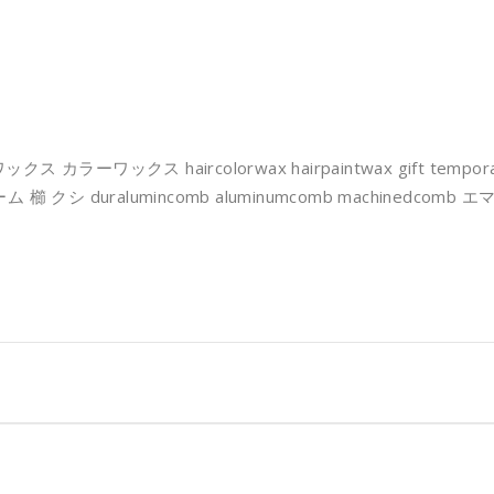
ワックス haircolorwax hairpaintwax gift temporaryh
 duralumincomb aluminumcomb machinedcom