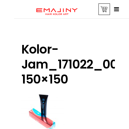
Kolor-
Jam_171022_000
150×150