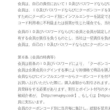
会員は、自己の責任においてＩＤ及びパスワードならび
会員は、ＩＤ及びパスワードならびにクーポンコードを
すためにクーポンコード別にインフルエンサーを認定で
コード利用者に不利益または損害が生じた場合でも、当
会員のＩＤ及びパスワードならびに会員と会員が認定し
有する会員が責任を負うものとし、当社は一切責任を負
会員は、自己のＩＤ及びパスワードならびにクーポンコ
第６条（会員の特典等）
会員は前条のＩＤ及びパスワードにより、「クーポンコ
会員は企業会員ログインする事により卸価格で商品を購
会員ならびにインフルエンサーからクーポンコードを付与された被紹介
お買い上げいただいた際に、購入金額から割引されます
員登録をする必要があります。割引とポイント付与のタ
被紹介者が、【http://emajiny.cool/】、もしく
員に支払います。
会員のクーポンコード別に当月毎に集計し、総額を翌月