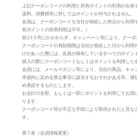
上記クーポンコードの利用と所有ポイントの利用が出来るのは、【http:
送料、消費税等に対してはポイントが付与されません。
会員は、クーポンコードを当社が発給した時点から利用
有ポイントの併用利用は不可。）
前2.3.5.号にかかわらず、キャンペーン等により、ク
クーポンコードの有効期限は当社が発給した日から利用
げがあった際には、会員が保有しているすべてのポイン
購入の際にクーポンコードもしくはポイントを利用した
会員には、メールマガジン等により、当社の商品、キャ
本規約に定める禁止事項に該当するおそれがある等、適
め承諾するものとします。
お会計の全部、もしくは一部にポイントを利用してお買
ります。
クーポンコード等が不正な手段により取得されたと見な
す。
第７条（会員情報変更）