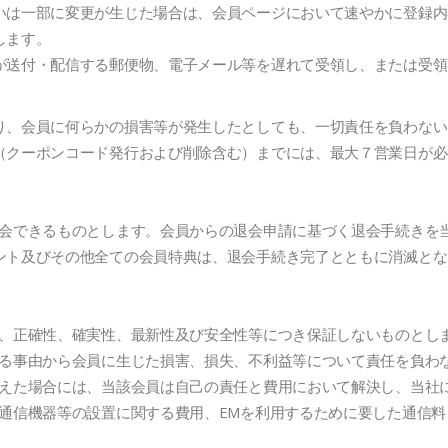
いは一部に変更が生じた場合は、会員ページにおいて速やかに登録内
します。
が送付・配信する郵便物、電子メール等を遅れて受領し、または受領
り、会員に何らかの損害等が発生したとしても、一切責任を負わない
（クーポンコード発行および削除含む）までには、最大７営業日が必
退会できるものとします。会員からの退会申請に基づく退会手続きを
ント及びその他全ての会員特典は、退会手続き完了とともに消滅とな
性、正確性、確実性、最新性及び安全性等につき保証しないものとし
ざる事由から会員に生じた損害、損失、不利益等について責任を負わ
与えた場合には、当該会員は自己の責任と費用において解決し、当社
び通信機器等の設置に関する費用、EMを利用するために要した通信