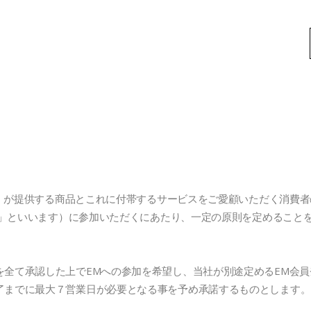
ます）が提供する商品とこれに付帯するサービスをご愛顧いただく消費
P】（以下「EM」といいます）に参加いただくにあたり、一定の原則を定める
を全て承認した上でEMへの参加を希望し、当社が別途定めるEM会
了までに最大７営業日が必要となる事を予め承諾するものとします。