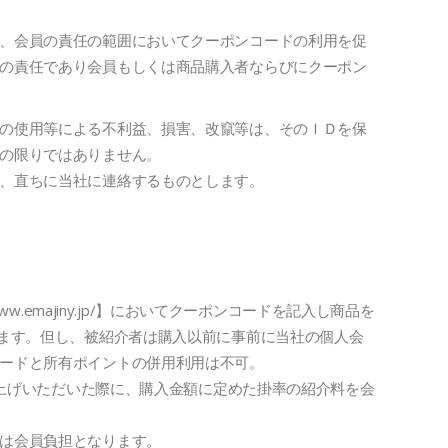
、会員の責任の範囲においてクーポンコードの利用を促
の責任であり会員もしくは商品購入者ならびにクーポン
の使用等による不利益、損害、改竄等は、そのＩＤを保
の限りではありません。
、直ちに当社に連絡するものとします。
ww.emajiny.jp/】においてクーポンコードを記入し商品を
れます。但し、被紹介者は購入以前に事前に当社の個人会
ードと所有ポイントの併用利用は不可。
し商品をお買い上げいただいた際に、購入金額に定めた掛率の紹介料を会
は会員負担となります。