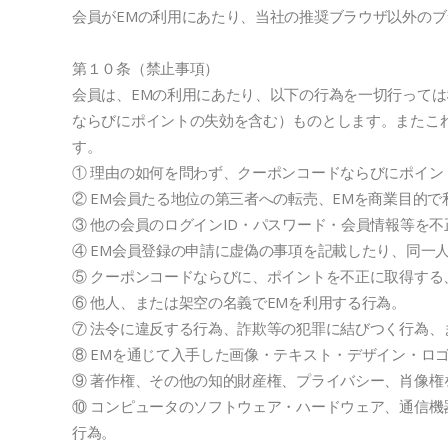
会員がEMの利用にあたり、当社の推奨ブラウザ以外の
第１０条（禁止事項）
会員は、EMの利用にあたり、以下の行為を一切行って
ならびにポイントの失効を含む）ものとします。またこ
す。
① 理由の如何を問わず、クーポンコードならびにポイ
② EM会員たる地位の第三者への転売、EMを商業目的で
③ 他の会員のログインID・パスワード・会員情報等を
④ EM会員登録の申請に虚偽の事項を記載したり、同一
⑤ クーポンコードならびに、ポイントを不正に取得する
⑥ 他人、または架空の名義でEMを利用する行為。
⑦ 法令に違反する行為、詐欺等の犯罪に結びつく行為、
⑧ EMを通じて入手した画像・テキスト・デザイン・ロ
⑨ 著作権、その他の知的財産権、プライバシー、肖像権
⑩ コンピュータのソフトウェア・ハードウェア、通信
行為。