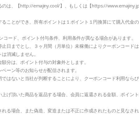
//emajiny.cool/】、もしくは【https://www.emajiny.
することができ、所有ポイントは１ポイント１円換算にて購入代金の
ーポンコード、ポイント付与条件、利用条件が異なる場合があります。
停止日までとし、３ヶ月間（月単位）未稼働によりクーポンコードは
トは消滅しません。
金額分は、ポイント付与の対象外とします。
ンペーン等のお知らせが配信されます。
切ではないと当社が判断することにより、クーポンコード利用ならび
い上げ頂いた商品を返品する場合、会員に返還される金額、ポイント
される場合、また偽造、変造または不正に作成されたものと見なされ