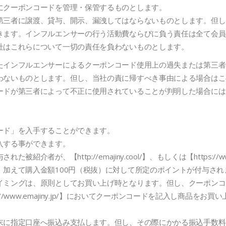
にクーポンコードを管理・保管するものとします。
第三者に譲渡、貸与、開示、漏洩してはならないものとします。但し
きます。インフルエンサーの行う活動費ならびに負う責任は全て会員
社はこれらについて一切の責任を負わないものとします。
たインフルエンサーによるクーポンコード使用上の過失または第三者
わないものとします。但し、当社の責に帰すべき事由による場合はこ
ードが第三者によって不正に使用されていることが判明した場合には
ード」を入手することができます。
入する事ができます。
者が、【http://emajiny.cool/】、もしくは【https://w
。加えて購入金額100円（税抜）に対して所定のポイントが付与さ
イミングは、原則としてお買い上げ時となります。但し、クーポンコ
は【https://www.emajiny.jp/】においてクーポンコードを記入
末に指定口座へ振込み支払します。但し、その際にかかる振込手数料