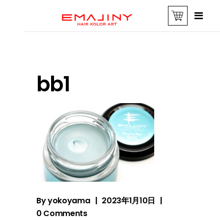
bb1
By
yokoyama
2023年1月10日
0 Comments