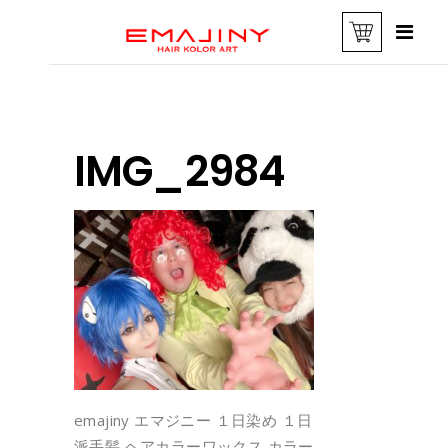
IMG_2984
emajiny エマジニー １日染め １日
派手髪 ヘアカラーワックス カラー