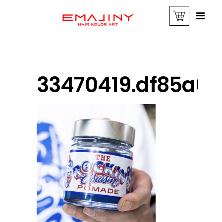
33470419.df85a6