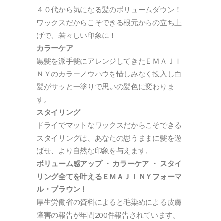
４０代から気になる髪のボリュームダウン！
ワックスだからこそできる根元からの立ち上
げで、若々しい印象に！
カラーケア
黒髪を派手髪にアレンジしてきたＥＭＡＪＩ
ＮＹのカラーノウハウを惜しみなく投入し白
髪がサッと一塗りで思いの髪色に変わりま
す。
スタイリング
ドライでマットなワックスだからこそできる
スタイリングは、あなたの思うままに髪を遊
ばせ、より自然な印象を与えます。
ボリューム感アップ ・ カラーケア ・ スタイ
リング全てを叶えるＥＭＡＪＩＮＹフォーマ
ル・ブラウン！
厚生労働省の資料によると毛染めによる皮膚
障害の報告が年間200件報告されています。