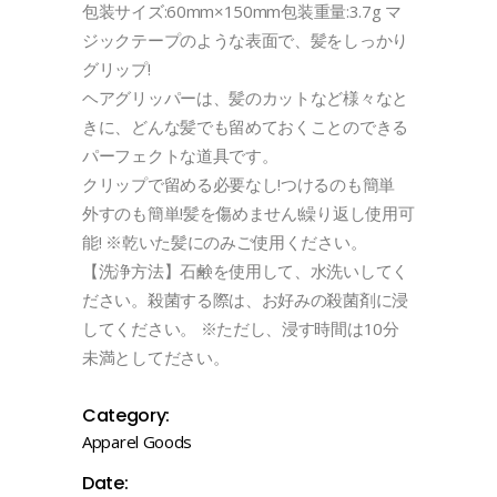
包装サイズ:60mm×150mm包装重量:3.7g マ
ジックテープのような表面で、髪をしっかり
グリップ!
ヘアグリッパーは、髪のカットなど様々なと
きに、どんな髪でも留めておくことのできる
パーフェクトな道具です。
クリップで留める必要なし!つけるのも簡単
外すのも簡単!髪を傷めません!繰り返し使用可
能! ※乾いた髪にのみご使用ください。
【洗浄方法】石鹸を使用して、水洗いしてく
ださい。殺菌する際は、お好みの殺菌剤に浸
してください。 ※ただし、浸す時間は10分
未満としてださい。
Category:
Apparel
Goods
Date: