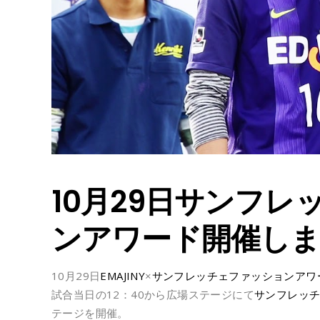
10月29日サンフ
ンアワード開催し
10月29日
EMAJINY
×
サンフレッチェファッションアワ
試合当日の12：40から広場ステージにて
サンフレッ
テージを開催。