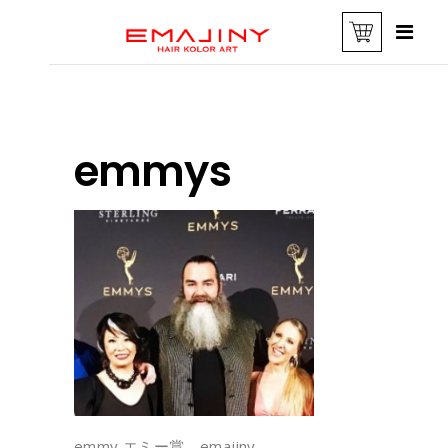
emmys
emmy エミー賞 emajiny