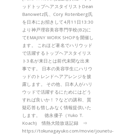
ッドトップヘアスタイリストDean
Banowetz氏、Cory Rotenberg氏
を日本にお招きして4月11日13:30
より神戸理容美容専門学校(B2)に
てEMAJINY WORK SHOPを開催し
ます。 これほど著名でハリウッド
で活躍するトップヘアスタイリス
ト3名が来日とは前代未聞な出来
事です。 日本の美容学生にハリウ
ッドのトレンドヘアアレンジを披
露します。 その他、日本人がハリ
ウッドで活躍するにためにはどう
すれば良いか！？などの講和、質
疑応答も惜しみなく情報提供いた
します。 徳永優子（Yuko T.
Koach) 情熱大陸放送記録 ⇒
https://tokunagayuko.com/movie/jounetu-