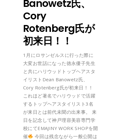
Banowetz氏、
Cory
Rotenberg氏が
初来日！！
1月にロサンゼルスに行った際に
大変お世話になった徳永優子先生
と共にハリウッドトップヘアスタ
イリストDean Banowetz氏、
Cory Rotenberg氏が初来日！！
これほど著名でハリウッドで活躍
するトップヘアスタイリスト3名
が来日とは前代未聞の出来事。 来
日を記念して神戸理容美容専門学
校にてEMAJINY WORK SHOPを開
催
今回は残念ながら一般公開は