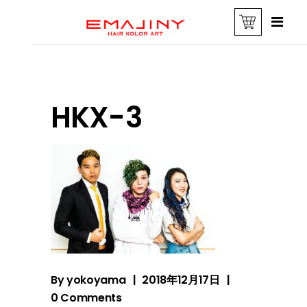
HKX-3
By
yokoyama
2018年12月17日
0 Comments