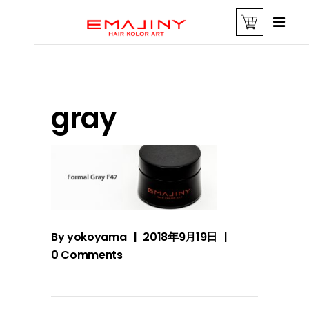
gray
By
yokoyama
2018年9月19日
0 Comments