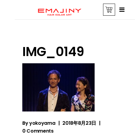
IMG_0149
By
yokoyama
2018年8月23日
0 Comments