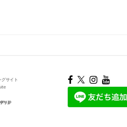
ングサイト
site
jiny.jp