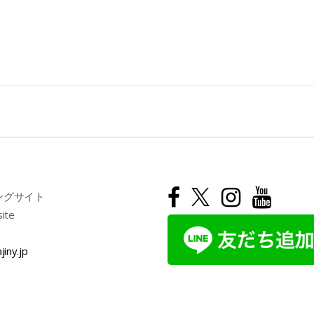
ングサイト
site
jiny.jp