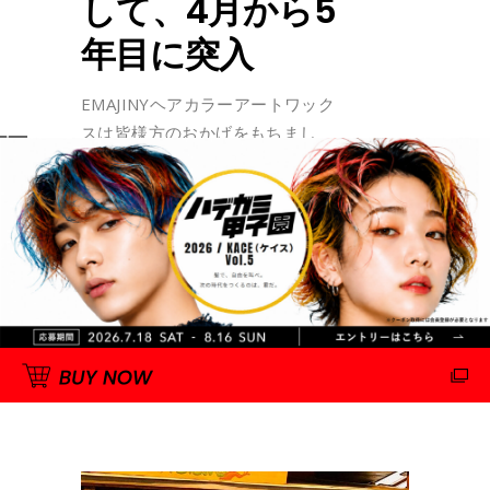
して、4月から5
年目に突入
EMAJINYヘアカラーアートワック
スは皆様方のおかげをもちまし
て、4月から5年目に突入 まだまだ
小さいですが小さいなりに精一杯
頑張って参ります。 5周年を記念
して5にちなんだささやかながら
感謝祭計画中 お楽しみにー 5th
anniversary T-shirt EMAJINY
By
hattori
2020年3月10日
0 Comments