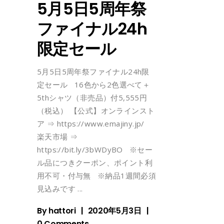
5月5日5周年祭
ファイナル24h
限定セール
5月5日5周年祭ファイナル24h限
定セール 16色から2色選べて＋
5thシャツ（非売品）付5,555円
（税込） 【公式】オンラインスト
ア ⇒ https://www.emajiny.jp/
楽天市場 ⇒
https://bit.ly/3bWDyBO ※セー
ル品につきクーポン、ポイント利
用不可・付与無 ※納品1週間必須
見込みです
By
hattori
2020年5月3日
0 Comments