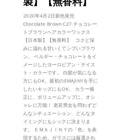
製】【無香料】
2020年4月2日新色発売
Chocolate Brown C27 チョコレー
トブラウンヘアカラーワックス
【日本製】【無香料】 コクと深
みに溢れる甘いくてシブいブラウ
ン。 ベルギー・チョコレートをイ
メージしたヨーロピアン・テイス
ト・カラーです。 白髪が気になる
方にもOK。最初のEMAJINYを手に
したいキッズにもOK。 カラー補
正に、ボリュームアップに、オシ
ャレに万能！ 老若男女を問わずど
んなシチュエーション、どんなタ
イミングにもシックに決まりま
す。 ＥＭＡＪＩＮＹの「色」を表
現するため、ガラスには厳選され