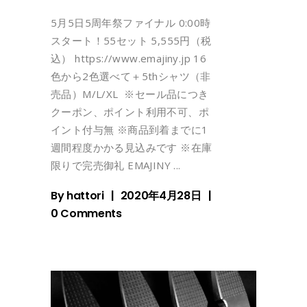
‪5月5日5周年祭ファイナル‬ ‪0:00時
スタート！55セット‬ ‪5,555円（税
込）‬ https://www.emajiny.jp ‪16
色から2色選べて＋5thシャツ（非
売品）M/L/XL ‬ ‪※セール品につき
クーポン、ポイント利用不可、ポ
イント付与無‬ ‪※商品到着までに1
週間程度かかる見込みです‬ ‪※在庫
限りで完売御礼‬ EMAJINY
By
hattori
2020年4月28日
0 Comments