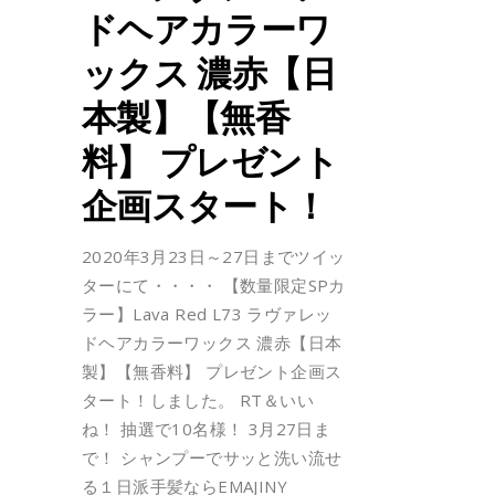
ドヘアカラーワ
ックス 濃赤【日
本製】【無香
料】 プレゼント
企画スタート！
2020年3月23日～27日までツイッ
ターにて・・・・ 【数量限定SPカ
ラー】Lava Red L73 ラヴァレッ
ドヘアカラーワックス 濃赤【日本
製】【無香料】 プレゼント企画ス
タート！しました。 RT＆いい
ね！ 抽選で10名様！ 3月27日ま
で！ シャンプーでサッと洗い流せ
る１日派手髪ならEMAJINY