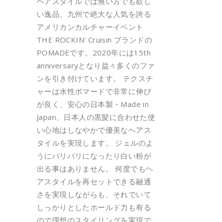
ヘアスタイルでは無い方でも欲し
い逸品、九州で絶大な人気を誇る
アメリカンカルチャーイベント
THE ROCKIN' Cruisin ブランドの
POMADEです。2020年には15th
anniversaryとなり益々多くのファ
ンを引き付けています。 テクスチ
ャーは水性ポマードで非常に伸び
が良く、安心の日本製・Made in
Japan、日本人の黒髪に合わせた使
い心地はしなやかで優美なヘアス
タイルを実現します。 ジェルのよ
うにバリバリになったり白い粉が
出る事はありません。 何度でもヘ
アスタイルを再セットできる融通
さを実現しながらも、それでいて
しっかりとしたホールド力も有る
ので理想のスタイリングを実現で