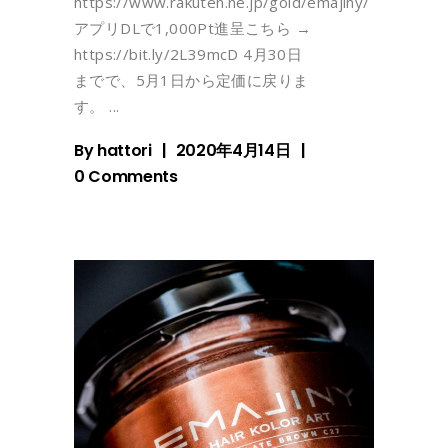
https://www.rakuten.ne.jp/gold/emajiny/
アプリDLで1,000Pt進呈こちら →
https://bit.ly/2L39mcD 4月30日
までで、5月1日から定価に戻りま
す。
By
hattori
2020年4月14日
0 Comments