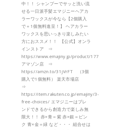
中！！ シャンプーでサッと洗い流
せる一日派手髪エマジニーヘアカ
ラーワックスが今なら【2個購入
で＋1個無料進呈！】 ヘアカラー
ワックスを思いっきり楽しみたい
方におススメ！！ 【公式】オンラ
インストア ⇒
https://www.emajiny.jp/product/177
アマゾン店 ⇒
https://amzn.to/31jVrFT （3個
購入で1個無料） 楽天市場店
⇒
https://item.rakuten.co.jp/emajiny/3-
free-choices/ エマジニーはブレ
ンドできるから創造力で楽しみ無
限大！！ 赤×青＝紫 赤×銀＝ピン
ク 青×金＝緑 など・・・ 組合せは