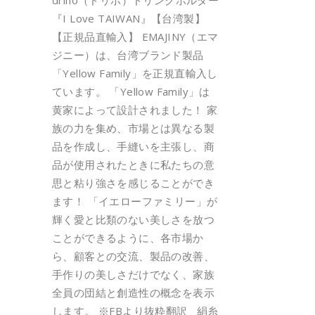
driho（ドリホ）ドリンクホルダー
『I Love TAIWAN』【台湾製】
【正規品直輸入】 EMAJINY（エマ
ジニー）は、台湾ブランド製品
「Yellow Family」を正規直輸入し
ています。 「Yellow Family」は
黄家によって設計されました！ 家
族の力を集め、市場とは異なる製
品を作成し、手縫いを主張し、商
品が使用されたときに私たちの意
思と粘り強さを感じることができ
ます！ 「イエローファミリー」が
輝く愛と比類のない美しさを放つ
ことができるように、各市場か
ら、顧客との交流、製品の改善、
手作りの美しさだけでなく、家族
全員の団結と創造性の概念を表示
します。 ※FBより抜粋翻訳 絹糸