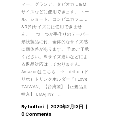
ィー、グランデ、タピオカＬ&Ｍ
サイズなどに使用できます。 トー
ル、ショート、コンビニカフェＬ
&R(S)サイズには使用できませ
ん。 一つ一つが手作りのテーパー
形状製品に付、全体的なサイズ感
に個体差があります。 予めご了承
ください。※サイズ違いなどによ
る返品対応はしておりません。
Amazonはこちら ⇒ driho（ド
リホ）ドリンクホルダー『I Love
TAIWAN』【台湾製】【正規品直
輸入】 EMAJINY
By
hattori
2020年2月13日
0 Comments