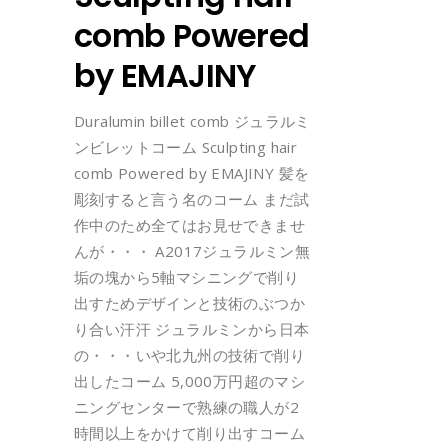
comb Powered
by EMAJINY
Duralumin billet comb ジュラルミ
ンビレットコーム Sculpting hair
comb Powered by EMAJINY 髪を
彫刻すると言う名のコーム まだ試
作中のため全てはお見せできませ
んが・・・ A2017ジュラルミン無
垢の塊から5軸マシニングで削り
出すためデザインと技術のぶつか
り合い汗汗 ジュラルミンから日本
の・・・いや北九州の技術で削り
出したコーム 5,000万円超のマシ
ニングセンターで熟練の職人が2
時間以上をかけて削り出すコーム