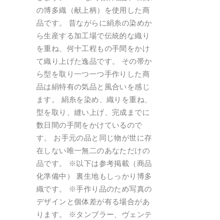
の博多織（献上柄）を使用した商
品です。 昔ながらに絹糸の染めか
ら生産する加工場で伝統的な織り
を重ね、何十工程もの手間をかけ
て織り上げた逸品です。 その帯か
ら型を取り一つ一つ手作りした商
品は絹特有の気品と風合いを感じ
ます。 絹糸を染め、織りを重ね、
型を取り、縫い上げ、完成までに
数日間の手間をかけているので
す。 お手元の品と同じ物が世に存
在しない唯一無二のあなただけの
品です。 ※以下は参考掲載（商品
化準備中） 裏生地もしっかり博多
織です。 ※手作り品のため写真の
デザインと個体差が有る場合があ
ります。 ※タンブラー、ヴェンテ