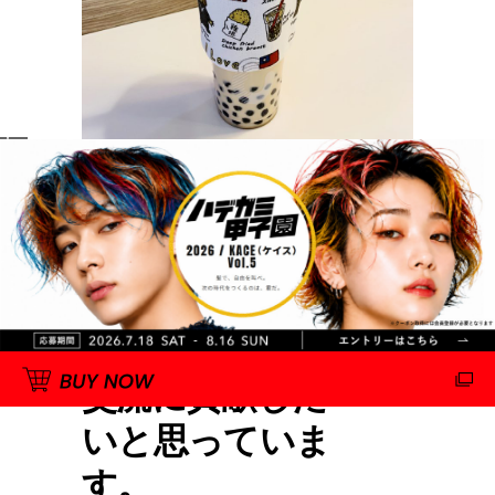
EMAJINYはこの
度の台湾での販
売を記念して日
本～台湾の文化
交流に貢献した
いと思っていま
す。