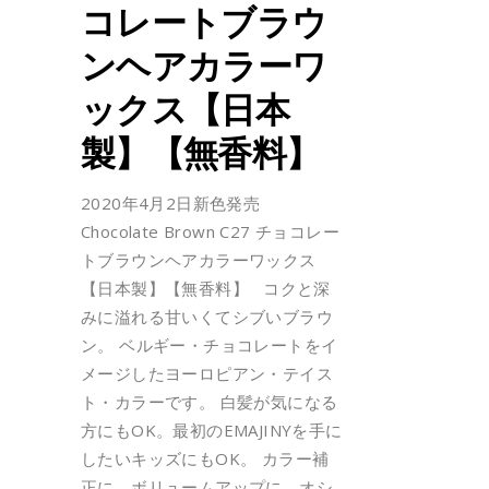
コレートブラウ
ンヘアカラーワ
ックス【日本
製】【無香料】
2020年4月2日新色発売
Chocolate Brown C27 チョコレー
トブラウンヘアカラーワックス
【日本製】【無香料】 コクと深
みに溢れる甘いくてシブいブラウ
ン。 ベルギー・チョコレートをイ
メージしたヨーロピアン・テイス
ト・カラーです。 白髪が気になる
方にもOK。最初のEMAJINYを手に
したいキッズにもOK。 カラー補
正に、ボリュームアップに、オシ