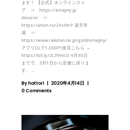
ます！ 【公式】オンラインスト
ア ⇒ https://emajiny.jp
Amazon ⇒
https://amzn.to/2XvthrP 楽天市
場 ⇒
https://www.rakuten.ne.jp/gold/emajiny/
アプリDLで1,000Pt進呈こちら →
https://bit.ly/2L39mcD 4月30日
までで、5月1日から定価に戻りま
す。
By
hattori
2020年4月14日
0 Comments