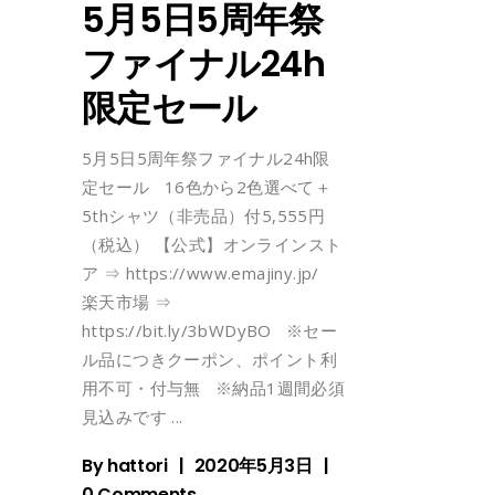
5月5日5周年祭
ファイナル24h
限定セール
5月5日5周年祭ファイナル24h限
定セール 16色から2色選べて＋
5thシャツ（非売品）付5,555円
（税込） 【公式】オンラインスト
ア ⇒ https://www.emajiny.jp/
楽天市場 ⇒
https://bit.ly/3bWDyBO ※セー
ル品につきクーポン、ポイント利
用不可・付与無 ※納品1週間必須
見込みです
By
hattori
2020年5月3日
0 Comments