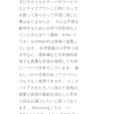
タピオカミルクティーやコーヒー
などテイクアウトした時にカップ
を握って歩くのって不便に感じた
事はありませんか。 そんな不便を
解消するために台湾で日常的なド
リンクホルダー（通称：driho ド
リホ）をEMAJINYは皆様に提案し
ています。 台湾直輸入の手作り品
を中心に、博多織など日本国内各
地でも貴重な生地を使用して大切
に一つ一つ手作りしています。 裏
もしっかり生地があってリバーシ
ブルでもご使用できます。 インス
パイアされたモノに加えて各地の
貴重な資源や素材を活かした手作
り品をお届けしたいと思っており
ます。 Amazonはこちら ⇒