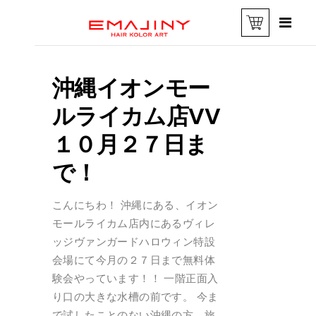
沖縄イオンモー
ルライカム店VV
１０月２７日ま
で！
こんにちわ！ 沖縄にある、イオン
モールライカム店内にあるヴィレ
ッジヴァンガードハロウィン特設
会場にて今月の２７日まで無料体
験会やっています！！ 一階正面入
り口の大きな水槽の前です。 今ま
で試したことのない沖縄の方、旅