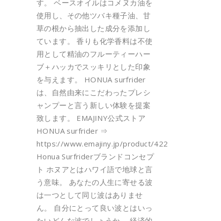
す。 ベースオイルはコメヌカ油を
使用し、その他ツバキ種子油、甘
草の根から抽出した成分を添加し
ています。 香りも化学香料は不使
用として精油のフルーティーハー
ブ＋ハッカでスッキリとした印象
を与えます。 HONUA surfrider
は、自然由来にこだわったプレシ
ャンプーと言う新しい体験を提案
致します。 EMAJINY公式ストア
HONUA surfrider ⇒
https://www.emajiny.jp/product/422
Honua Surfriderブランドコンセプ
ト ホヌアとはハワイ語で地球と言
う意味。 あなたの人生に寄せる波
は一つとして同じ波はありませ
ん。 自分にとって良い波とはいっ
たいどんな波でしょうか。 経済的