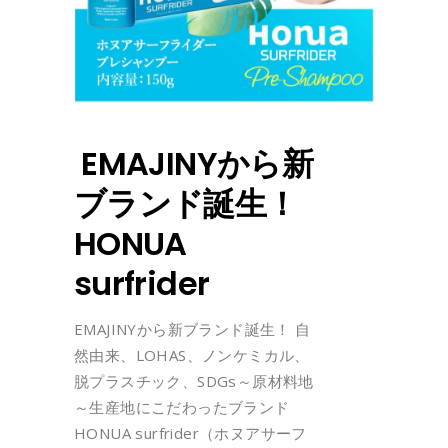
EMAJINYから新
ブランド誕生！
HONUA
surfrider
EMAJINYから新ブランド誕生！ 自
然由来、LOHAS、ノンケミカル、
脱プラスチック、SDGs～原材料地
～生産地にこだわったブランド
HONUA surfrider（ホヌアサーフ