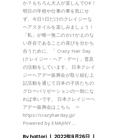
か？もちろん大人が楽しんでOK！
明日の学校や仕事の事を気にせ
ず、今日1日だけのクレイジーな
ヘアスタイルを楽しみましょう！
「私」が唯一無二のかけがえのな
い存在であることの喜びを分かち
合うために、「 Crazy Hair Day
(クレイジー・ヘア・デー) 」普及
の活動をしています。 日本クレイ
ジーヘアデー振興会が取り組む上
記活動を通じて日本の子供たちの
グローバリゼーションの一助にな
れば幸いです。 日本クレイジーヘ
アデー振興会はこちら ⇒
https://crazyhairday.jp/
Powered by EMAJINY
By
hattori
2022年9月26日