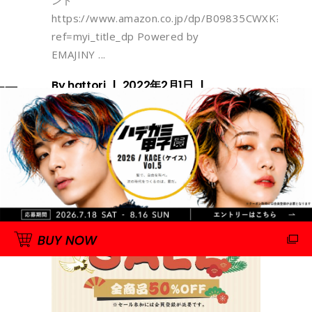
ンド
https://www.amazon.co.jp/dp/B09835CWXK?
ref=myi_title_dp Powered by
EMAJINY
By
hattori
2022年2月1日
0 Comments