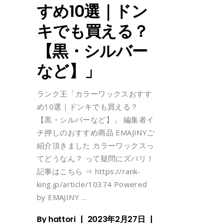
すめ10選｜ドン
キでも買える？
【黒・シルバー
など】」
ランク王「カラーワックスおすす
め10選｜ドンキでも買える？
【黒・シルバーなど】」 編集者イ
チ押しのおすすめ商品 EMAJINYご
紹介頂きました カラーワックスっ
てどうなん？ って疑問にズバリ！
記事はこちら ⇒ https://rank-
king.jp/article/10374 Powered
by EMAJINY
By
hattori
2023年2月27日