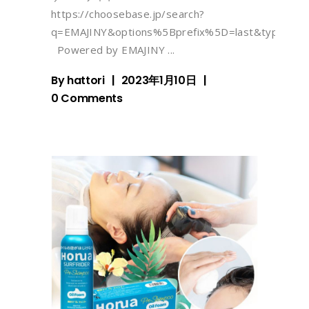
https://choosebase.jp/search?
q=EMAJINY&options%5Bprefix%5D=last&type=pro
Powered by EMAJINY
By
hattori
2023年1月10日
0 Comments