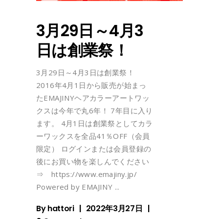
3月29日～4月3
日は創業祭！
3月29日～4月3日は創業祭！
2016年4月1日から販売が始まっ
たEMAJINYヘアカラーアートワッ
クスは今年で丸6年！ 7年目に入り
ます。 4月1日は創業祭としてカラ
ーワックスを全品41％OFF（会員
限定） ログインまたは会員登録の
後にお買い物を楽しんでください
⇒ https://www.emajiny.jp/
Powered by EMAJINY
By
hattori
2022年3月27日