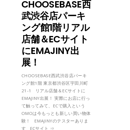
CHOOSEBASE西
武渋谷店パーキ
ング館1階リアル
店舗＆ECサイト
にEMAJINY出
展！
CHOOSEBASE西武渋谷店パーキ
ング館1階 東京都渋谷区宇田川町
21-1 リアル店舗＆ECサイトに
EMAJINY出展！ 実際にお店に行っ
て触ってみて、ECで購入という
OMOは今もっとも新しい買い物体
験！ EMAJINYのテスターありま
す ECサイト ⇒