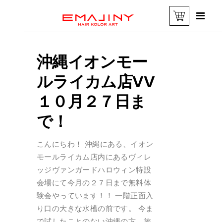
沖縄イオンモー
ルライカム店VV
１０月２７日ま
で！
こんにちわ！ 沖縄にある、イオン
モールライカム店内にあるヴィレ
ッジヴァンガードハロウィン特設
会場にて今月の２７日まで無料体
験会やっています！！ 一階正面入
り口の大きな水槽の前です。 今ま
で試したことのない沖縄の方、旅