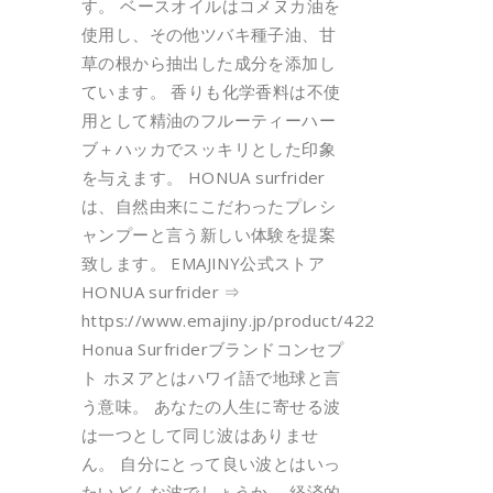
す。 ベースオイルはコメヌカ油を
使用し、その他ツバキ種子油、甘
草の根から抽出した成分を添加し
ています。 香りも化学香料は不使
用として精油のフルーティーハー
ブ＋ハッカでスッキリとした印象
を与えます。 HONUA surfrider
は、自然由来にこだわったプレシ
ャンプーと言う新しい体験を提案
致します。 EMAJINY公式ストア
HONUA surfrider ⇒
https://www.emajiny.jp/product/422
Honua Surfriderブランドコンセプ
ト ホヌアとはハワイ語で地球と言
う意味。 あなたの人生に寄せる波
は一つとして同じ波はありませ
ん。 自分にとって良い波とはいっ
たいどんな波でしょうか。 経済的