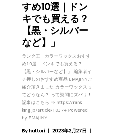
すめ10選｜ドン
キでも買える？
【黒・シルバー
など】」
ランク王「カラーワックスおすす
め10選｜ドンキでも買える？
【黒・シルバーなど】」 編集者イ
チ押しのおすすめ商品 EMAJINYご
紹介頂きました カラーワックスっ
てどうなん？ って疑問にズバリ！
記事はこちら ⇒ https://rank-
king.jp/article/10374 Powered
by EMAJINY
By
hattori
2023年2月27日