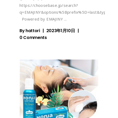
https://choosebase.jp/search?
q=EMAJINY&options%5Bprefix%5D=last&type=pro
Powered by EMAJINY
By
hattori
2023年1月10日
0 Comments