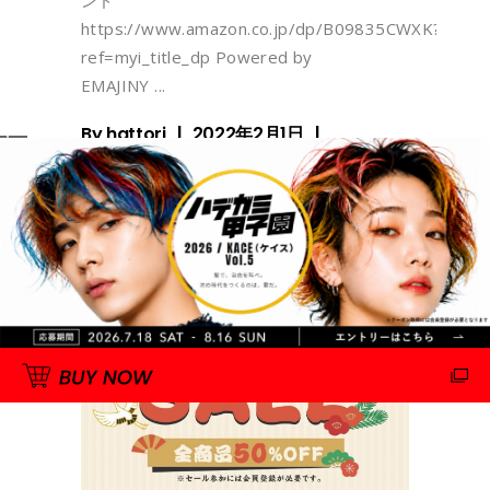
ンド
https://www.amazon.co.jp/dp/B09835CWXK?
ref=myi_title_dp Powered by
EMAJINY
By
hattori
2022年2月1日
0 Comments