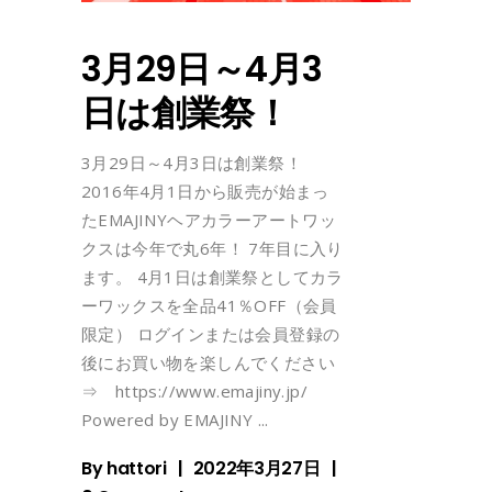
3月29日～4月3
日は創業祭！
3月29日～4月3日は創業祭！
2016年4月1日から販売が始まっ
たEMAJINYヘアカラーアートワッ
クスは今年で丸6年！ 7年目に入り
ます。 4月1日は創業祭としてカラ
ーワックスを全品41％OFF（会員
限定） ログインまたは会員登録の
後にお買い物を楽しんでください
⇒ https://www.emajiny.jp/
Powered by EMAJINY
By
hattori
2022年3月27日