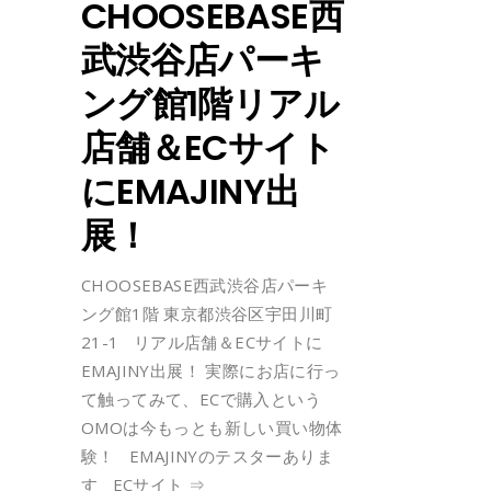
CHOOSEBASE西
武渋谷店パーキ
ング館1階リアル
店舗＆ECサイト
にEMAJINY出
展！
CHOOSEBASE西武渋谷店パーキ
ング館1階 東京都渋谷区宇田川町
21-1 リアル店舗＆ECサイトに
EMAJINY出展！ 実際にお店に行っ
て触ってみて、ECで購入という
OMOは今もっとも新しい買い物体
験！ EMAJINYのテスターありま
す ECサイト ⇒