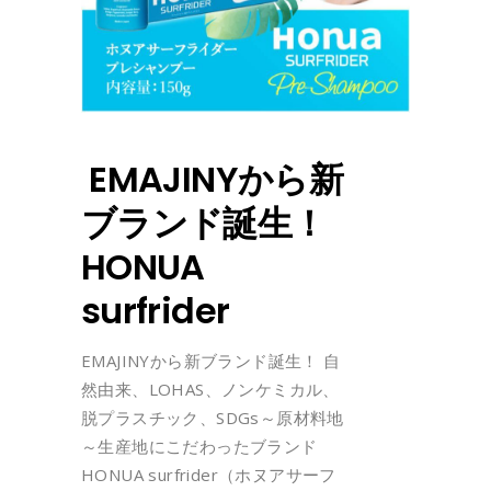
EMAJINYから新
ブランド誕生！
HONUA
surfrider
EMAJINYから新ブランド誕生！ 自
然由来、LOHAS、ノンケミカル、
脱プラスチック、SDGs～原材料地
～生産地にこだわったブランド
HONUA surfrider（ホヌアサーフ