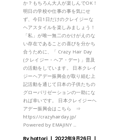
か？もちろん大人が楽しんでOK！
明日の学校や仕事の事を気にせ
ず、今日1日だけのクレイジーな
ヘアスタイルを楽しみましょう！
「私」が唯一無二のかけがえのな
い存在であることの喜びを分かち
合うために、「 Crazy Hair Day
(クレイジー・ヘア・デー) 」普及
の活動をしています。 日本クレイ
ジーヘアデー振興会が取り組む上
記活動を通じて日本の子供たちの
グローバリゼーションの一助にな
れば幸いです。 日本クレイジーヘ
アデー振興会はこちら ⇒
https://crazyhairday.jp/
Powered by EMAJINY
By
hattori
2022年9月26日