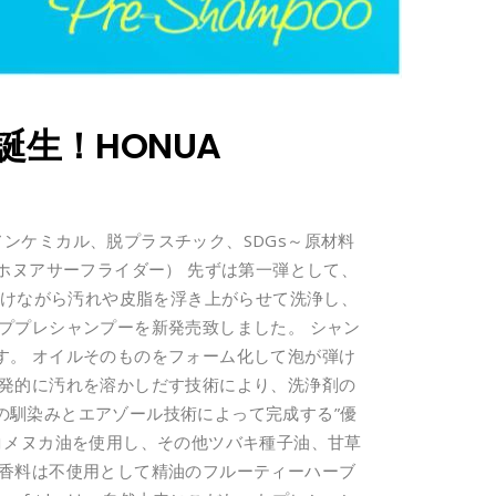
誕生！HONUA
、ノンケミカル、脱プラスチック、SDGs～原材料
er（ホヌアサーフライダー） 先ずは第一弾として、
はじけながら汚れや皮脂を浮き上がらせて洗浄し、
ププレシャンプーを新発売致しました。 シャン
す。 オイルそのものをフォーム化して泡が弾け
自発的に汚れを溶かしだす技術により、洗浄剤の
の馴染みとエアゾール技術によって完成する”優
コメヌカ油を使用し、その他ツバキ種子油、甘草
学香料は不使用として精油のフルーティーハーブ