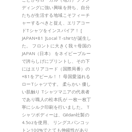
ディングに強い興味を持ち、自分
たちが生活する地域こそフィーチ
ャーするべきと捉え、エリアコー
ドTシャツをインスパイア！ [
JAPAN+81 ]Local T-shirtが誕生し
た。 フロントに大きく我々母国の
JAPAN（日本） をネイビーブルー
で誇らしげにプリントし、その下
にはエリアコード（国際局番）の
+81をアピール！！ 母国愛溢れる
ローTシャツです。 柔らかい 優し
い肌触り Tシャツマニアの代表者
であり職人の松本氏が 一枚一枚丁
寧にシルク印刷を行いました。 T
シャツボディーは、Gildan社製の
4.5ozを使用、 リングスパンコッ
トン100%でとても伸縮性があり