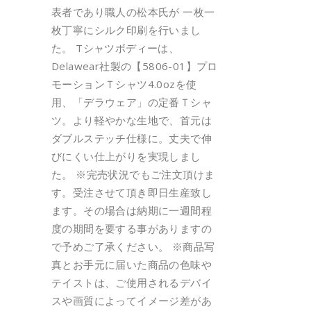
表者であり職人の松本氏が 一枚一
枚丁寧にシルク印刷を行いまし
た。 Tシャツボディーは、
Delawear社製の【5806-01】プロ
モーションＴシャツ4.0ozを使
用、「デラウェア」の定番Ｔシャ
ツ。より軽やかな生地で、首元は
ダブルステッチ仕様に。丈夫で伸
びにくい仕上がりを実現しまし
た。 ※完売状況でもご注文頂けま
す。受注させて頂き即日生産致し
ます。その場合は納期に一週間程
度の期間を要する事がありますの
で予めご了承ください。 ※商品写
真とお手元に届いた商品の色味や
テイストは、ご使用されるデバイ
スや画質によってイメージ差があ