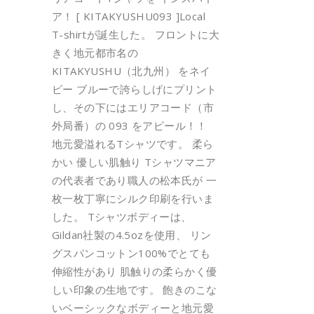
ア！ [ KITAKYUSHU093 ]Local
T-shirtが誕生した。 フロントに大
きく地元都市名の
KITAKYUSHU（北九州） をネイ
ビー ブルーで誇らしげにプリント
し、その下にはエリアコード（市
外局番）の 093 をアピール！！
地元愛溢れるTシャツです。 柔ら
かい 優しい肌触り Tシャツマニア
の代表者であり職人の松本氏が 一
枚一枚丁寧にシルク印刷を行いま
した。 Tシャツボディーは、
Gildan社製の4.5ozを使用、 リン
グスパンコットン100%でとても
伸縮性があり 肌触りの柔らかく優
しい印象の生地です。 飽きのこな
いベーシックなボディーと地元愛