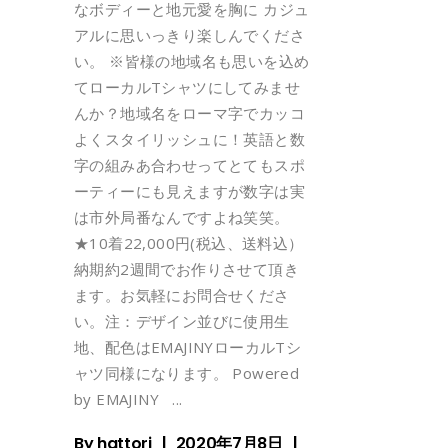
なボディーと地元愛を胸に カジュ
アルに思いっきり楽しんでくださ
い。 ※皆様の地域名も思いを込め
てローカルTシャツにしてみませ
んか？地域名をローマ字でカッコ
よくスタイリッシュに！英語と数
字の組みあ合わせってとてもスポ
ーティーにも見えますが数字は実
は市外局番なんですよね笑笑。
★10着22,000円(税込、送料込）
納期約2週間でお作りさせて頂き
ます。お気軽にお問合せくださ
い。注：デザイン並びに使用生
地、配色はEMAJINYローカルTシ
ャツ同様になります。 Powered
by EMAJINY
By
hattori
2020年7月8日