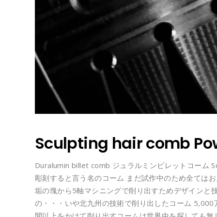
Sculpting hair comb P
Duralumin billet comb ジュラルミンビレットコーム Sculp
彫刻すると言う名のコーム まだ試作中のため全てはお見
垢の塊から5軸マシニングで削り出すためデザインと技
の・・・いや北九州の技術で削り出したコーム 5,00
間以上をかけて削り出すコームは世界中を探しても無しえ