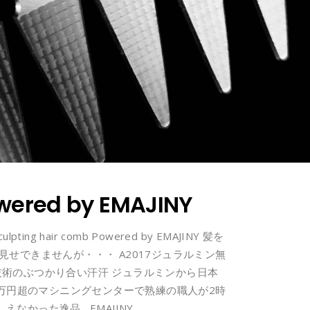
owered by EMAJINY
ting hair comb Powered by EMAJINY 髪を
せできませんが・・・ A2017ジュラルミン無
術のぶつかり合い汗汗 ジュラルミンから日本
0万円超のマシニングセンターで熟練の職人が2時
なかった逸品 EMAJINY