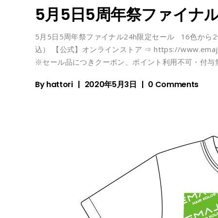
5月5日5周年祭ファイナル
5月5日5周年祭ファイナル24h限定セール 16色から2
込） 【公式】オンラインストア ⇒ https://www.emajiny.
※セール品につきクーポン、ポイント利用不可・付与
By
hattori
2020年5月3日
0 Comments