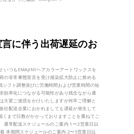
宣言に伴う出荷遅延のお
いつもEMAJINYヘアカラーアートワックスを
政府の非常事態宣言を受け感染拡大防止に努める
員シフト調整並びに労働時間および営業時間の短
に非効率化につながる可能性があり残念ながら通
には大変ご迷惑をかけいたしますが何卒ご理解と
た各社配送企業におかれましても遅延が発生して
届くまで日数がかかっておりますことを重ねてご
 通常配送スケジュールのご案内 1〜2営業日以
着 本期間スケジュールのご案内 2〜5営業日以