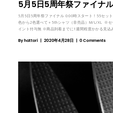
‪5月5日5周年祭ファイナル‬
‪5月5日5周年祭ファイナル‬ ‪0:00時スタート！55セット‬ ‪5,55
色から2色選べて＋5thシャツ（非売品）M/L/XL ‬
イント付与無‬ ‪※商品到着までに1週間程度かかる見込みです
By
hattori
2020年4月28日
0 Comments