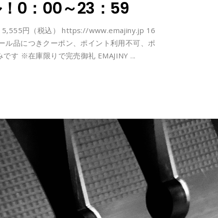
！0：00～23：59
5円（税込）‬ https://www.emajiny.jp ‪16
 ‪※セール品につきクーポン、ポイント利用不可、ポ
‬ ‪※在庫限りで完売御礼‬ EMAJINY