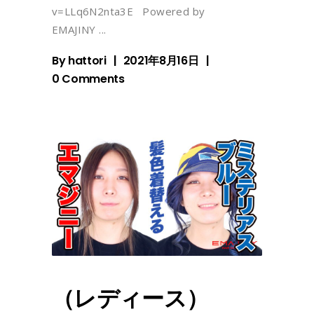
v=LLq6N2nta3E Powered by
EMAJINY
By
hattori
2021年8月16日
0 Comments
（レディース）