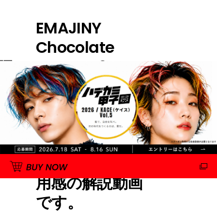
EMAJINY
Chocolate
Brown C27 エマ
ジニーチョコレ
ートブラウンヘ
アカラーワック
スの使用方法
（使い方）、使
用感の解説動画
です。