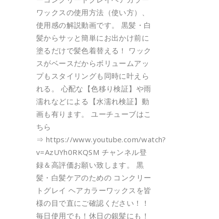
ワックスの使用方法（使い方）、
使用感の解説動画です。 黒髪・白
髪からサッと簡単にお出かけ前に
塗るだけで髪色着替える！ ワック
スがベースだからボリュームアッ
プもスタイリングも同時に叶えら
れる。 心配な【色移り検証】や雨
濡れなどによる【水濡れ検証】動
画も有ります。 ユーチューブはこ
ちら
⇒ https://www.youtube.com/watch?
v=AzUYh0RKQSM チャンネル登
録＆高評価お願い致します。 黒
髪・白髪ケアのための コンクリー
トグレイ ヘアカラーワックスを皆
様の目で直にご確認ください！！
毎日使用でも！休日の銀髪にも！