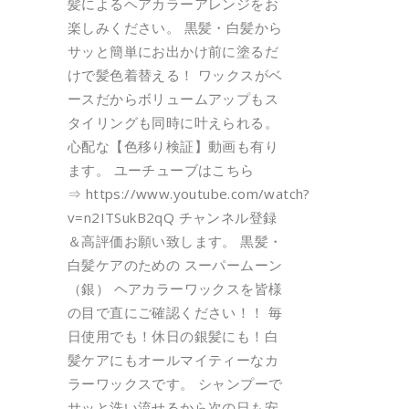
髪によるヘアカラーアレンジをお
楽しみください。 黒髪・白髪から
サッと簡単にお出かけ前に塗るだ
けで髪色着替える！ ワックスがベ
ースだからボリュームアップもス
タイリングも同時に叶えられる。
心配な【色移り検証】動画も有り
ます。 ユーチューブはこちら
⇒ https://www.youtube.com/watch?
v=n2ITSukB2qQ チャンネル登録
＆高評価お願い致します。 黒髪・
白髪ケアのための スーパームーン
（銀） ヘアカラーワックスを皆様
の目で直にご確認ください！！ 毎
日使用でも！休日の銀髪にも！白
髪ケアにもオールマイティーなカ
ラーワックスです。 シャンプーで
サッと洗い流せるから次の日も安