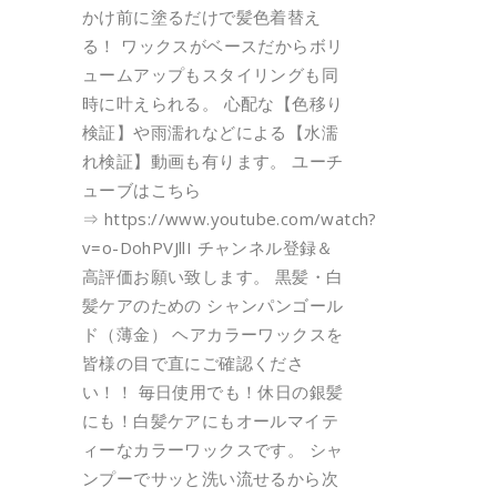
かけ前に塗るだけで髪色着替え
る！ ワックスがベースだからボリ
ュームアップもスタイリングも同
時に叶えられる。 心配な【色移り
検証】や雨濡れなどによる【水濡
れ検証】動画も有ります。 ユーチ
ューブはこちら
⇒ https://www.youtube.com/watch?
v=o-DohPVJllI チャンネル登録＆
高評価お願い致します。 黒髪・白
髪ケアのための シャンパンゴール
ド（薄金） ヘアカラーワックスを
皆様の目で直にご確認くださ
い！！ 毎日使用でも！休日の銀髪
にも！白髪ケアにもオールマイテ
ィーなカラーワックスです。 シャ
ンプーでサッと洗い流せるから次