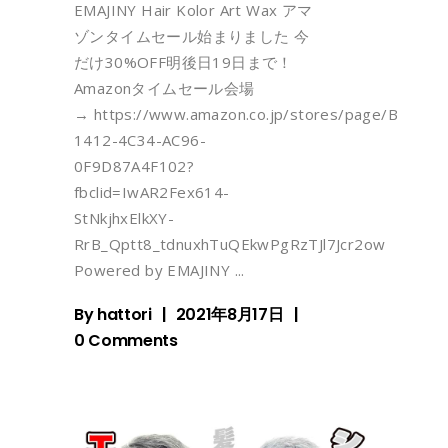
EMAJINY Hair Kolor Art Wax アマ
ゾンタイムセール始まりました 今
だけ30%OFF明後日19日まで！
Amazonタイムセール会場
→ https://www.amazon.co.jp/stores/page/B5B296
1412-4C34-AC96-
0F9D87A4F102?
fbclid=IwAR2Fex614-
StNkjhxElkXY-
RrB_Qptt8_tdnuxhTuQEkwPgRzTJl7Jcr2ow
Powered by EMAJINY
By
hattori
2021年8月17日
0 Comments