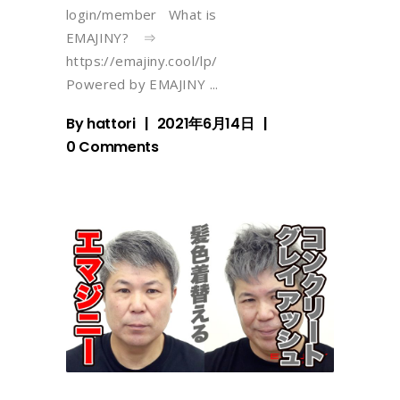
login/member What is
EMAJINY? ⇒
https://emajiny.cool/lp/
Powered by EMAJINY
By
hattori
2021年6月14日
0 Comments