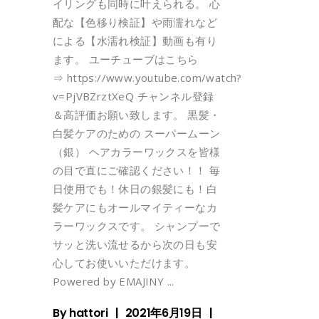
イリングも同時に叶えられる。 心
配な【色移り検証】や雨濡れなど
による【水濡れ検証】動画も有り
ます。 ユーチューブはこちら
⇒ https://www.youtube.com/watch?
v=PjVBZrztXeQ チャンネル登録
＆高評価お願い致します。 黒髪・
白髪ケアのための スーパームーン
（銀） ヘアカラーワックスを皆様
の目で直にご確認ください！！ 毎
日使用でも！休日の銀髪にも！白
髪ケアにもオールマイティーなカ
ラーワックスです。 シャンプーで
サッと洗い流せるから次の日も安
心してお使いいただけます。
Powered by EMAJINY
By
hattori
2021年6月19日