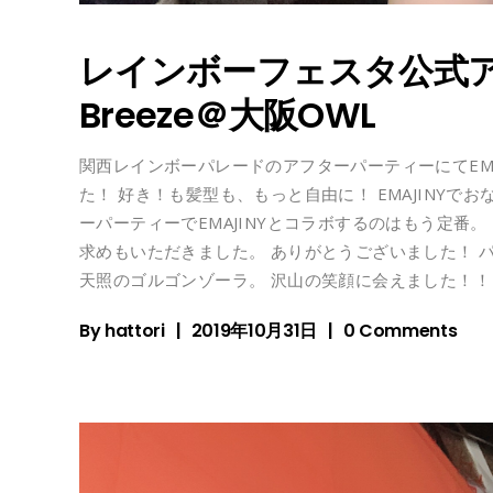
レインボーフェスタ公式
Breeze＠大阪OWL
関西レインボーパレードのアフターパーティーにてEM
た！ 好き！も髪型も、もっと自由に！ EMAJINYで
ーパーティーでEMAJINYとコラボするのはもう定番
求めもいただきました。 ありがとうございました！ 
天照のゴルゴンゾーラ。 沢山の笑顔に会えました！
By
hattori
2019年10月31日
0 Comments