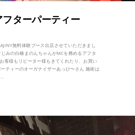
アフターパーティー
AJINY無料体験ブース出店させていただきまし
おなじみの白椿まのんちゃんがMCを務めるアフタ
。 お客様もリピーター様もきてくれたり、お買い
パーティーのオーガナイザーあっひ〜さん 施術は
！