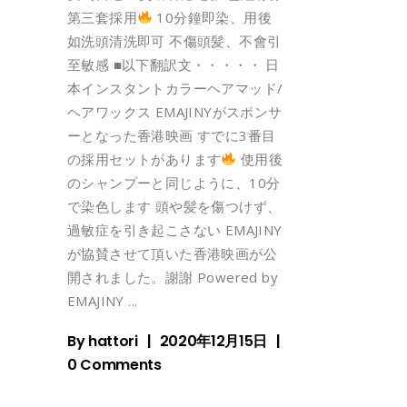
第三套採用
10分鐘即染、用後
如洗頭清洗即可 不傷頭髪、不會引
至敏感 ■以下翻訳文・・・・・ 日
本インスタントカラーヘアマッド/
ヘアワックス EMAJINYがスポンサ
ーとなった香港映画 すでに3番目
の採用セットがあります
使用後
のシャンプーと同じように、10分
で染色します 頭や髪を傷つけず、
過敏症を引き起こさない EMAJINY
が協賛させて頂いた香港映画が公
開されました。謝謝 Powered by
EMAJINY
By
hattori
2020年12月15日
0 Comments