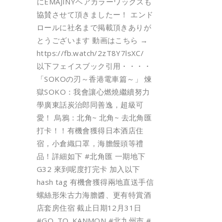
にEMAJINYヘアカラーワックスも
協賛させて頂きましたー！ エンド
ロールに社名まで掲載頂きありが
とうございます 動画はこちら →
https://fb.watch/2zT8Y7lsXC/
以下フェイスブック引用・・・・
「SOKOの刃～香港電車篇～」 煉
獄SOKO：我會讓心燃燒繼續努力
學廣東話炭治郎同善逸，超級可
愛！ 烏鴉：北角~ 北角~ 去北角匯
打卡！！有機會獲得日本酒店住
宿，小倉織口罩，海膽饅頭等禮
品！詳細如下 #北角匯 一期地下
G32 來到呢度打完卡 加入以下
hash tag 有機會獲得兩地直送手信
螺絲形朱古力海膽醬、更有特賞酒
店套房住宿 截止日期12月31日
#GO_TO_KANMON #北九州市 #