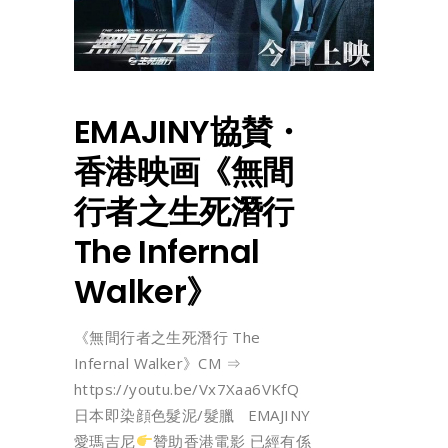
EMAJINY協賛・
香港映画《無間
行者之生死潛行
The Infernal
Walker》
《無間行者之生死潛行 The
Infernal Walker》CM ⇒
https://youtu.be/Vx7Xaa6VKfQ
日本即染顔色髮泥/髮臘 EMAJINY
愛瑪吉尼
贊助香港電影 已經有係