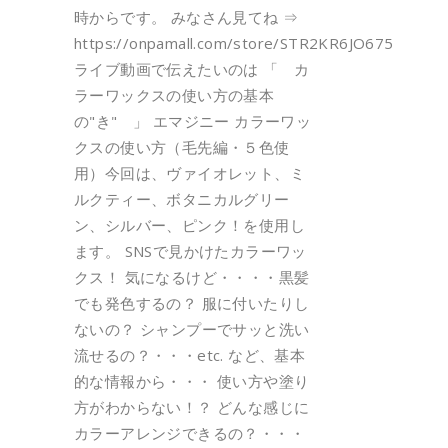
時からです。 みなさん見てね ⇒
https://onpamall.com/store/STR2KR6JO675
ライブ動画で伝えたいのは 「 カ
ラーワックスの使い方の基本
の"き" 」 エマジニー カラーワッ
クスの使い方（毛先編・５色使
用）今回は、ヴァイオレット、ミ
ルクティー、ボタニカルグリー
ン、シルバー、ピンク！を使用し
ます。 SNSで見かけたカラーワッ
クス！ 気になるけど・・・・黒髪
でも発色するの？ 服に付いたりし
ないの？ シャンプーでサッと洗い
流せるの？・・・etc. など、基本
的な情報から・・・ 使い方や塗り
方がわからない！？ どんな感じに
カラーアレンジできるの？・・・