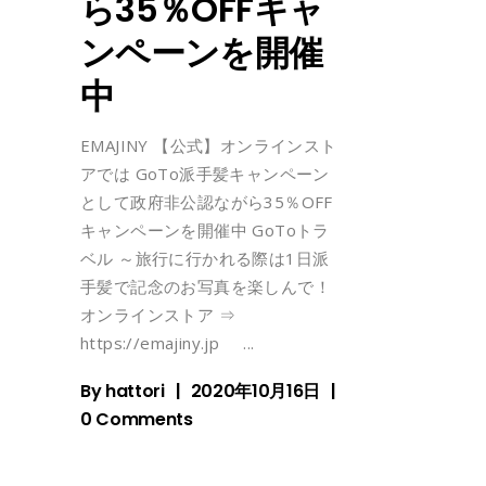
ら35％OFFキャ
ンペーンを開催
中
EMAJINY 【公式】オンラインスト
アでは GoTo派手髪キャンペーン
として政府非公認ながら35％OFF
キャンペーンを開催中 GoToトラ
ベル ～旅行に行かれる際は1日派
手髪で記念のお写真を楽しんで！
オンラインストア ⇒
https://emajiny.jp
By
hattori
2020年10月16日
0 Comments