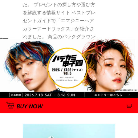
た。 プレゼントの探し方や選び方
を解説する情報サイト ベストプレ
ゼントガイドで「エマジニーヘア
カラーアートワックス」が紹介さ
れました。 商品のバックグラウン
ドストーリー（開発時の裏話な
ど）が掲載されています。 バック
グラウンドURL：https://bp-
guide.jp/AX8yrnO4 Powerde by
EMAJINY
By
hattori
2020年9月14日
0 Comments