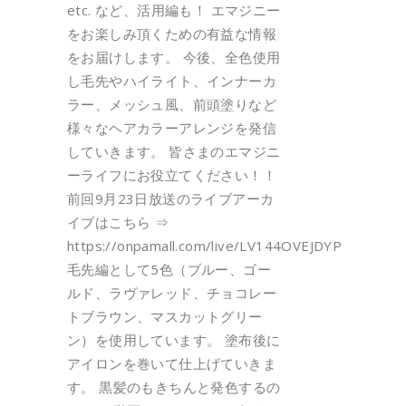
etc. など、活用編も！ エマジニー
をお楽しみ頂くための有益な情報
をお届けします。 今後、全色使用
し毛先やハイライト、インナーカ
ラー、メッシュ風、前頭塗りなど
様々なヘアカラーアレンジを発信
していきます。 皆さまのエマジニ
ーライフにお役立てください！！
前回9月23日放送のライブアーカ
イブはこちら ⇒
https://onpamall.com/live/LV144OVEJDYP
毛先編として5色（ブルー、ゴー
ルド、ラヴァレッド、チョコレー
トブラウン、マスカットグリー
ン）を使用しています。 塗布後に
アイロンを巻いて仕上げていきま
す。 黒髪のもきちんと発色するの