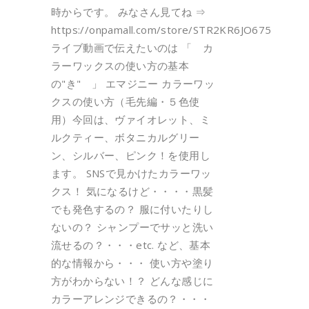
時からです。 みなさん見てね ⇒
https://onpamall.com/store/STR2KR6JO675
ライブ動画で伝えたいのは 「 カ
ラーワックスの使い方の基本
の"き" 」 エマジニー カラーワッ
クスの使い方（毛先編・５色使
用）今回は、ヴァイオレット、ミ
ルクティー、ボタニカルグリー
ン、シルバー、ピンク！を使用し
ます。 SNSで見かけたカラーワッ
クス！ 気になるけど・・・・黒髪
でも発色するの？ 服に付いたりし
ないの？ シャンプーでサッと洗い
流せるの？・・・etc. など、基本
的な情報から・・・ 使い方や塗り
方がわからない！？ どんな感じに
カラーアレンジできるの？・・・