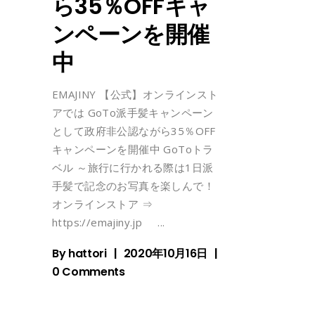
ら35％OFFキャ
ンペーンを開催
中
EMAJINY 【公式】オンラインスト
アでは GoTo派手髪キャンペーン
として政府非公認ながら35％OFF
キャンペーンを開催中 GoToトラ
ベル ～旅行に行かれる際は1日派
手髪で記念のお写真を楽しんで！
オンラインストア ⇒
https://emajiny.jp
By
hattori
2020年10月16日
0 Comments