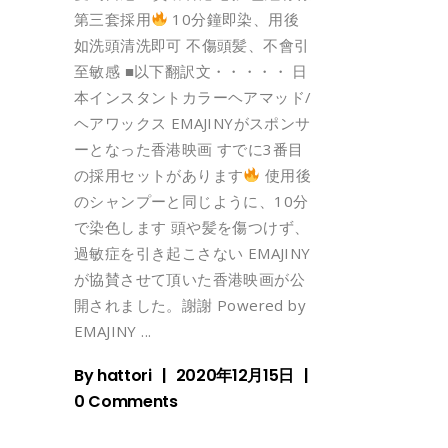
第三套採用
10分鐘即染、用後
如洗頭清洗即可 不傷頭髪、不會引
至敏感 ■以下翻訳文・・・・・ 日
本インスタントカラーヘアマッド/
ヘアワックス EMAJINYがスポンサ
ーとなった香港映画 すでに3番目
の採用セットがあります
使用後
のシャンプーと同じように、10分
で染色します 頭や髪を傷つけず、
過敏症を引き起こさない EMAJINY
が協賛させて頂いた香港映画が公
開されました。謝謝 Powered by
EMAJINY
By
hattori
2020年12月15日
0 Comments