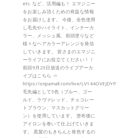
etc. など、活用編も！ エマジニー
をお楽しみ頂くための有益な情報
をお届けします。 今後、全色使用
し毛先やハイライト、インナーカ
ラー、メッシュ風、前頭塗りなど
様々なヘアカラーアレンジを発信
していきます。 皆さまのエマジニ
ーライフにお役立てください！！
前回9月23日放送のライブアーカ
イブはこちら ⇒
https://onpamall.com/live/LV144OVEJDYP
毛先編として5色（ブルー、ゴー
ルド、ラヴァレッド、チョコレー
トブラウン、マスカットグリー
ン）を使用しています。 塗布後に
アイロンを巻いて仕上げていきま
す。 黒髪のもきちんと発色するの