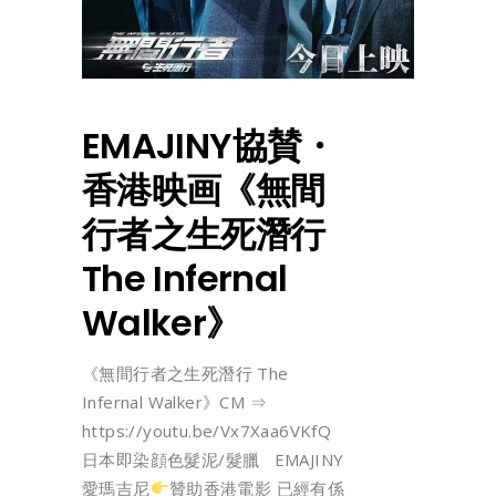
EMAJINY協賛・
香港映画《無間
行者之生死潛行
The Infernal
Walker》
《無間行者之生死潛行 The
Infernal Walker》CM ⇒
https://youtu.be/Vx7Xaa6VKfQ
日本即染顔色髮泥/髮臘 EMAJINY
愛瑪吉尼
贊助香港電影 已經有係