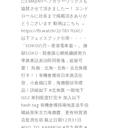
にEMAJINYヘアカラーワックスも
協賛させて頂きましたー！ エンド
ロールに社名まで掲載頂きありが
とうございます 動画はこちら →
https://fb.watch/2zT8Y7lsXC/
以下フェイスブック引用・・・・
「SOKOの刃～香港電車篇～」 煉
獄SOKO：我會讓心燃燒繼續努力
學廣東話炭治郎同善逸，超級可
愛！ 烏鴉：北角~ 北角~ 去北角匯
打卡！！有機會獲得日本酒店住
宿，小倉織口罩，海膽饅頭等禮
品！詳細如下 #北角匯 一期地下
G32 來到呢度打完卡 加入以下
hash tag 有機會獲得兩地直送手信
螺絲形朱古力海膽醬、更有特賞酒
店套房住宿 截止日期12月31日
#GO_TO_KANMON #北九州市 #