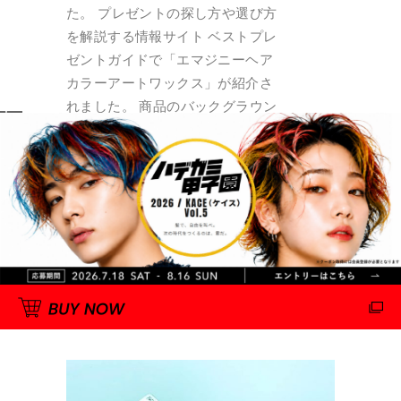
た。 プレゼントの探し方や選び方
を解説する情報サイト ベストプレ
ゼントガイドで「エマジニーヘア
カラーアートワックス」が紹介さ
れました。 商品のバックグラウン
ドストーリー（開発時の裏話な
ど）が掲載されています。 バック
グラウンドURL：https://bp-
guide.jp/AX8yrnO4 Powerde by
EMAJINY
By
hattori
2020年9月14日
0 Comments