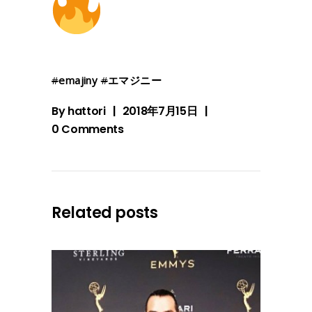
#
emajiny
#
エマジニー
By
hattori
2018年7月15日
0 Comments
Related posts