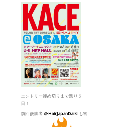
エントリー締め切りまで残り５
日！
前回優勝者
@
HairJapanDaiki
も審