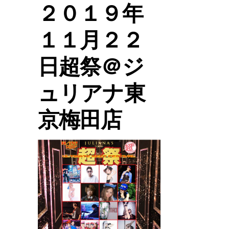
２０１９年
１１月２２
日超祭＠ジ
ュリアナ東
京梅田店