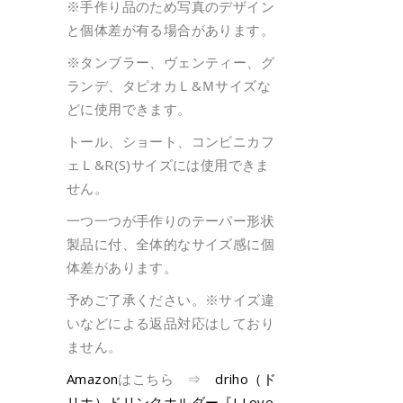
※手作り品のため写真のデザイン
と個体差が有る場合があります。
※タンブラー、ヴェンティー、グ
ランデ、タピオカＬ&Ｍサイズな
どに使用できます。
トール、ショート、コンビニカフ
ェＬ&R(S)サイズには使用できま
せん。
一つ一つが手作りのテーパー形状
製品に付、全体的なサイズ感に個
体差があります。
予めご了承ください。※サイズ違
いなどによる返品対応はしており
ません。
Amazon
はこちら ⇒
driho（ド
リホ）ドリンクホルダー『I Love