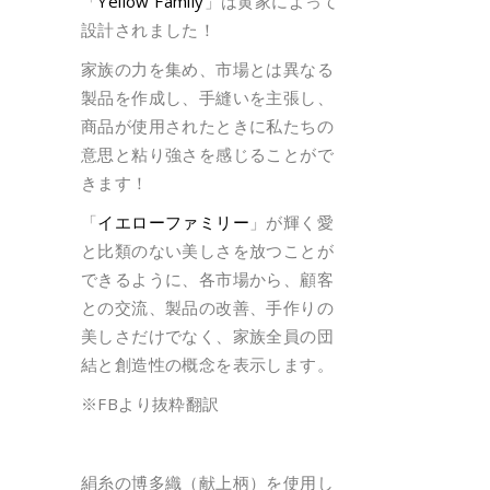
「
Yellow Family
」は黄家によって
設計されました！
家族の力を集め、市場とは異なる
製品を作成し、手縫いを主張し、
商品が使用されたときに私たちの
意思と粘り強さを感じることがで
きます！
「
イエローファミリー
」が輝く愛
と比類のない美しさを放つことが
できるように、各市場から、顧客
との交流、製品の改善、手作りの
美しさだけでなく、家族全員の団
結と創造性の概念を表示します。
※FBより抜粋翻訳
絹糸の博多織（献上柄）を使用し