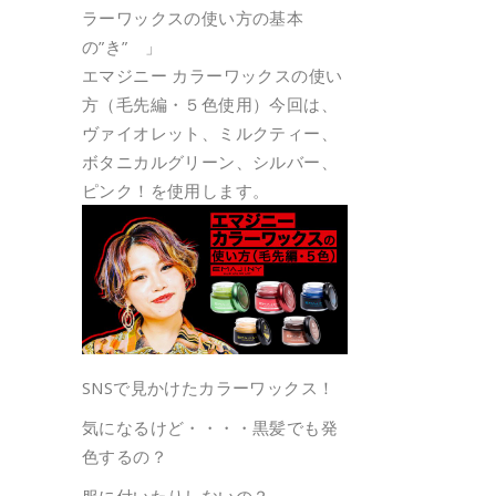
ラーワックスの使い方の基本
の”き” 」
エマジニー カラーワックスの使い
方（毛先編・５色使用）今回は、
ヴァイオレット、ミルクティー、
ボタニカルグリーン、シルバー、
ピンク！を使用します。
SNSで見かけたカラーワックス！
気になるけど・・・・黒髪でも発
色するの？
服に付いたりしないの？