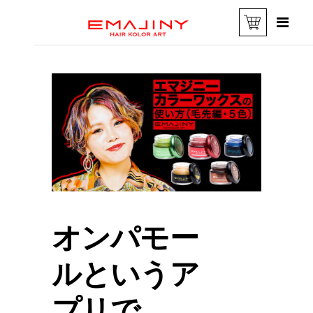
オンパモー
ルというア
プリで